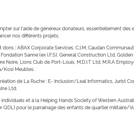
pter sur l'aide de généreux donateurs, essentiellement des en
ancer nos différents projets.
 et dons : ABAX Corporate Services, C.I.M, Caudan Communau
 Fondation Sanne (ex I.F.S), General Construction Ltd, Gold
ère Noire, Lions Club de Port-Louis, M.D.I.T Ltd, M.R.A Emplo
a/Kosi Meubles.
réation de La Ruche : E- Inclusion/Leal Informatics, Jurist C
ine Ltd.
 individuels et à la Helping Hands Society of Western Austral
r QDL) pour le parrainage des enfants de quartier militaire/Vu