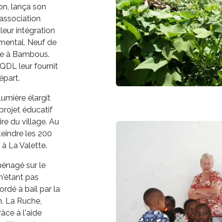
n, lança son
'association
eur intégration
ental. Neuf de
tte à Bambous.
QDL leur fournit
épart.
Lumière élargit
projet éducatif
re du village. Au
teindre les 200
 à La Valette.
ménagé sur le
n'étant pas
cordé à bail par la
n. La Ruche,
âce à l'aide