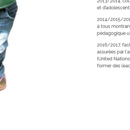
2013/2014, cour
et d’adolescents
2014/2015/2017,
à tous montrant 
pédagogique uti
2016/2017, faci
assurées par l'
(United Natio
former des leade