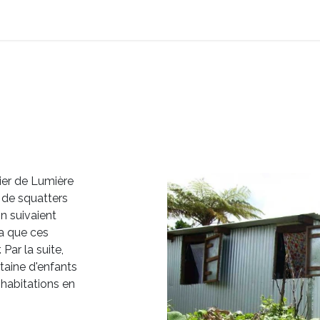
DL
La Ruche
Galerie
Contact
ier de Lumière
s de squatters
n suivaient
ra que ces
 Par la suite,
taine d'enfants
 habitations en