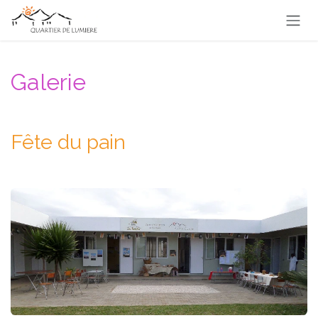
Se rendre au contenu
Galerie
Fête du pain