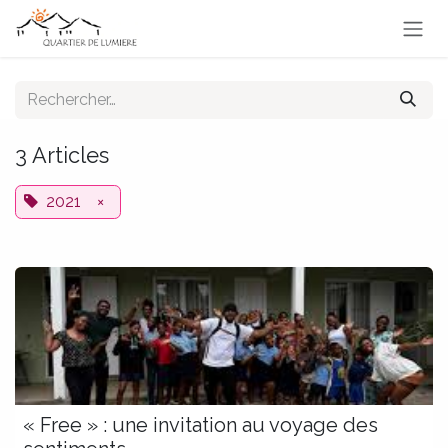
Se rendre au contenu
3 Articles
2021
×
« Free » : une invitation au voyage des