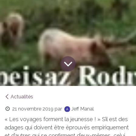
Actualités
21 novembre 2019
par
Jeff Manal
« Les voyages forment la jeunesse ! » S’il est des
adages qui doivent être éprouvés empiriquement
et d’autres qui se confirment d’eux-mêmes, celui