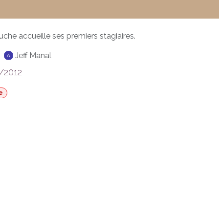
uche accueille ses premiers stagiaires.
Jeff Manal
/2012
e